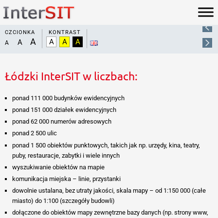
Mapy tematyczne
Ortofotomapy
Łodzi
CZCIONKA
KONTRAST
Aplikacja OBLIVIEW łączy w sobie różne dane pozyskane drogą
nalotów fotogrametrycznych oraz zapewnia m.in. możliwość
przeglądania i porównywania tych danych, zarówno aktualnych
jak i archiwalnych.
Łódzki InterSIT w liczbach:
Czytaj więcej
Zobacz mapę
ponad 111 000 budynków ewidencyjnych
ponad 151 000 działek ewidencyjnych
ponad 62 000 numerów adresowych
ponad 2 500 ulic
ponad 1 500 obiektów punktowych, takich jak np. urzędy, kina, teatry,
puby, restauracje, zabytki i wiele innych
wyszukiwanie obiektów na mapie
komunikacja miejska – linie, przystanki
dowolnie ustalana, bez utraty jakości, skala mapy – od 1:150 000 (całe
miasto) do 1:100 (szczegóły budowli)
dołączone do obiektów mapy zewnętrzne bazy danych (np. strony www,